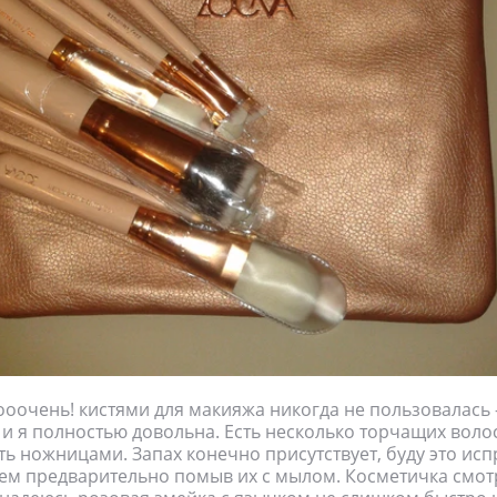
оочень! кистями для макияжа никогда не пользовалась -
и я полностью довольна. Есть несколько торчащих волос
ть ножницами. Запах конечно присутствует, буду это исп
ем предварительно помыв их с мылом. Косметичка смот