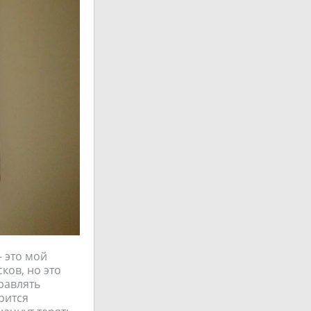
 это мой
ков, но это
равлять
рится