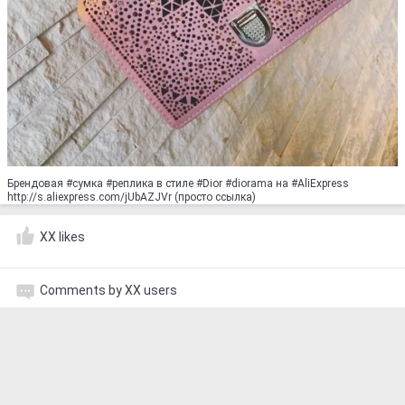
Брендовая #сумка #реплика в стиле #Dior #diorama на #AliExpress
http://s.aliexpress.com/jUbAZJVr (просто ссылка)
XX likes
Comments by XX users