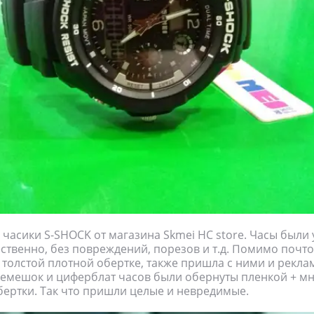
и часики S-SHOCK от магазина Skmei HC store. Часы были
ственно, без повреждений, порезов и т.д. Помимо почт
 толстой плотной обертке, также пришла с ними и рекл
Ремешок и циферблат часов были обернуты пленкой + м
ертки. Так что пришли целые и невредимые.