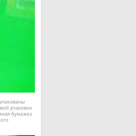
 упакованы
овой упаковки
амная бумажка
ного