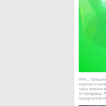
УРА.... Пришл
хорошо и каче
часы лежали в
от продавца. 
пупырчатой об