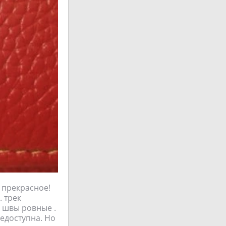
 прекрасное!
. трек
 швы ровные .
недоступна. Но