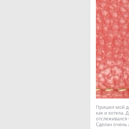
Пришел мой до
как и хотела. 
отслеживался 
Сделан очень 