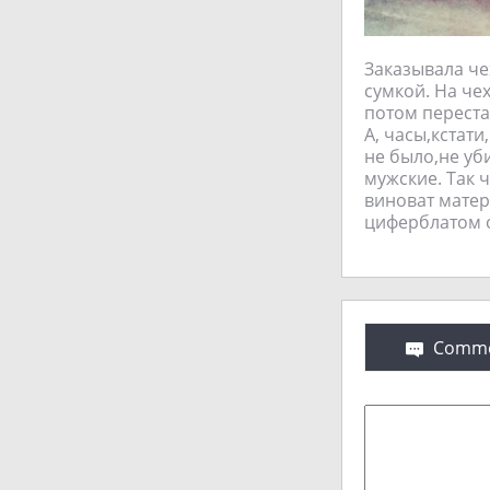
Заказывала че
сумкой. На че
потом перестал
А, часы,кстати
не было,не уб
мужские. Так 
виноват матер
циферблатом 
Comme