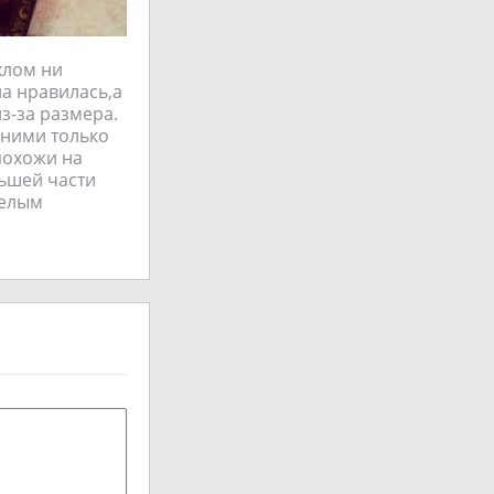
хлом ни
ла нравилась,а
из-за размера.
с ними только
похожи на
льшей части
белым