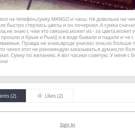
хол на телефон,сумку MANGO и часы. Не довольна ни че
хле быстро стерлись цветы и он почернел. А сумка снача
а,не знаю с чем это связано,может из - за цвета,может 
, прошли и Крым и Рым)) и в воде бывали и падали и че 
иваемые. Правда не знаю,вроде унисекс они,но больше 
что чехол этот не рекомендую заказывать,я думаю,по бо
иал. Сумку по желанию. А вот часики советую. У меня с 
они
nts (
2
)
Likes (
2
)
Sign In