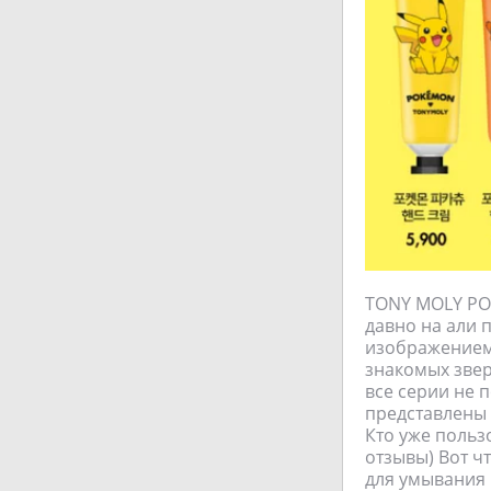
TONY MOLY PO
давно на али 
изображением 
знакомых звер
все серии не п
представлены к
Кто уже польз
отзывы) Вот ч
для умывания 