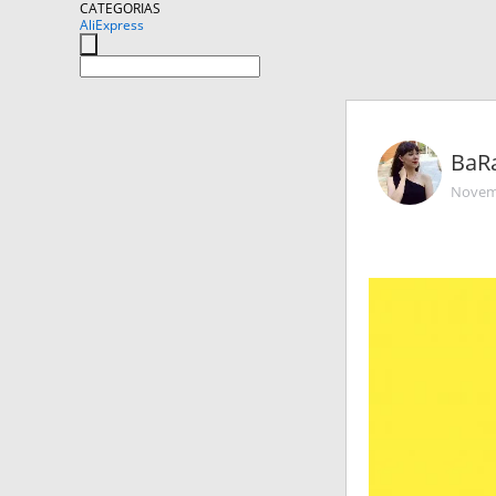
CATEGORIAS
AliExpress
BаR
Novemb