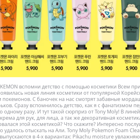
KEMON вспомни детство с помощью косметики Всем прив
появилась новая линия косметики от популярной Корейс
покемонов. С баночек на нас смотрят забавные мордаш
ьков. Сразу вспомнилось детство, как я с фанатизмом п
о одному разу. И тут такой сюрприз от Tony Moly! В лине
рема для рук, для лица, а так же декоративная косметик
овалася этой косметикой? Что скажите? Интересно посл
то удалось отыскать на Али. Tony Moly Pokemon Foam Cle
выпускаются в 4-х вариантах: Pikachu moisture увлажня