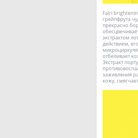
Fairi brighten
грейпфрута чу
прекрасно бор
обесцвечивает
экстрактом л
действием, ег
микроциркуляц
отбеливает ко
Экстракт порт
противовоспал
заживления ра
кожу, смягчает