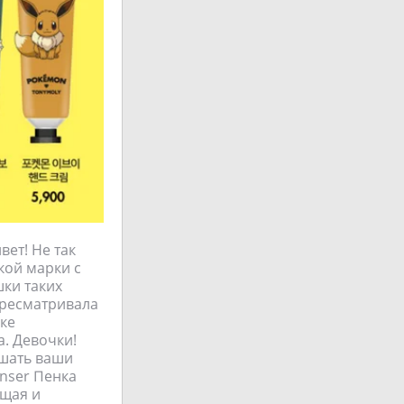
ет! Не так
кой марки с
ки таких
ересматривала
йке
а. Девочки!
ушать ваши
anser Пенка
ющая и