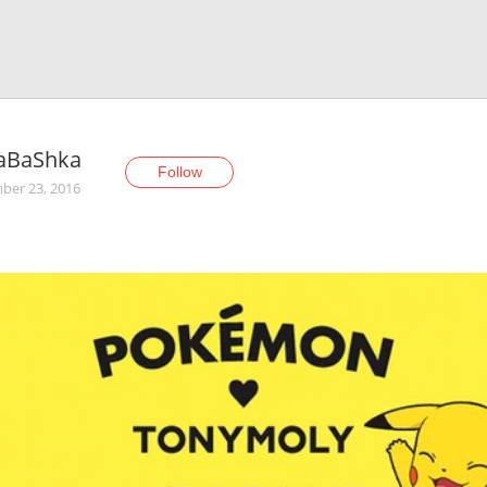
aBaShka
Follow
er 23, 2016