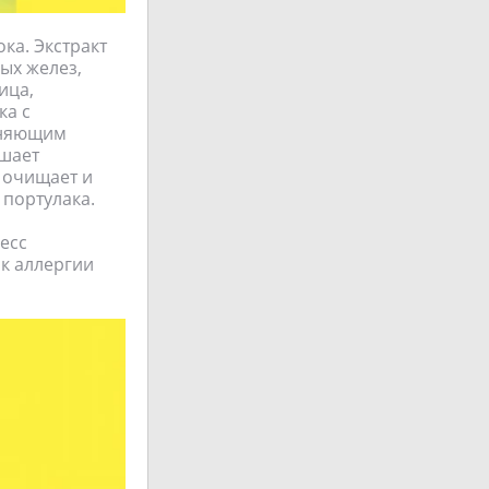
ока. Экстракт
ых желез,
ица,
ка с
жняющим
чшает
 очищает и
 портулака.
есс
к аллергии