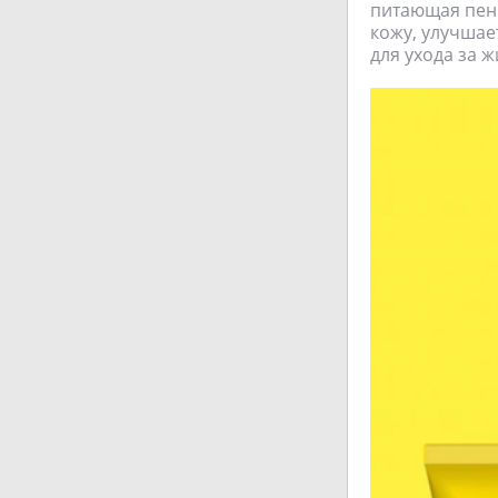
питающая пенк
кожу, улучша
для ухода за 