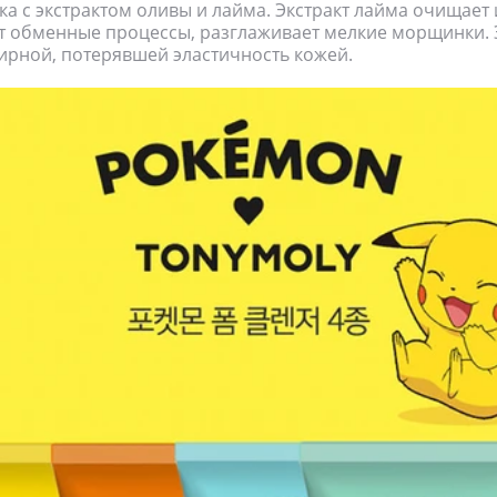
а с экстрактом оливы и лайма. Экстракт лайма очищает 
ет обменные процессы, разглаживает мелкие морщинки.
жирной, потерявшей эластичность кожей.