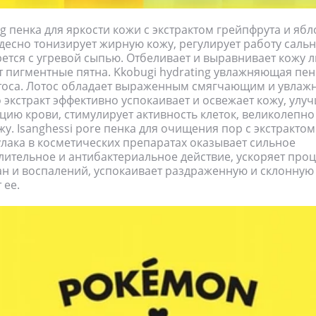
ing пенка для яркости кожи с экстрактом грейпфрута и ябл
десно тонизирует жирную кожу, регулирует работу сальн
ется с угревой сыпью. Отбеливает и выравнивает кожу л
 пигментные пятна. Kkobugi hydrating увлажняющая пен
отоса. Лотос обладает выраженным смягчающим и увла
о экстракт эффективно успокаивает и освежает кожу, улу
ию крови, стимулирует активность клеток, великолепно
жу. Isanghessi pore пенка для очищения пор с экстрактом
улака в косметических препаратах оказывает сильное
ительное и антибактериальное действие, ускоряет проц
н и воспалений, успокаивает раздраженную и склонную 
 ее.