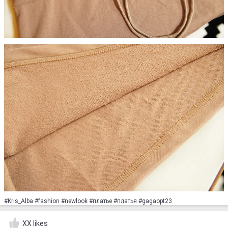
#Kris_Alba #fashion #newlook #платье #платья #gagaopt23
XX likes