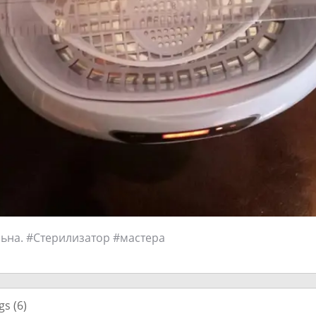
ьна. #Стерилизатор #мастера
gs (
6
)