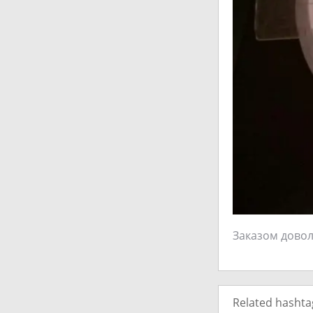
Заказом довол
Related hashta