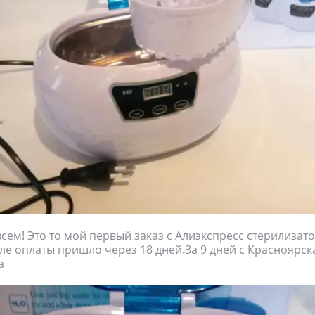
всем! Это то мой первый заказ с Алиэкспресс стерилизат
сле оплаты пришло через 18 дней.За 9 дней с Красноярск
а