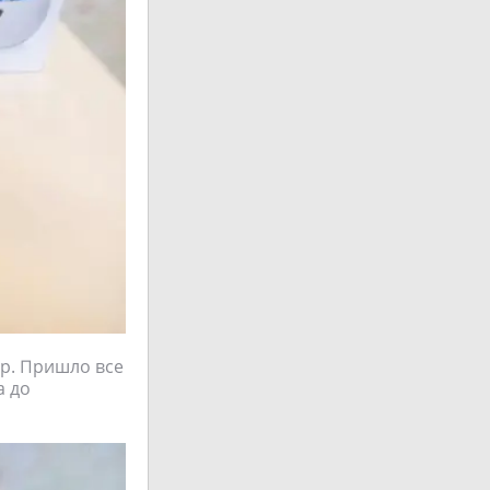
ор. Пришло все
а до