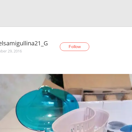
lsamigullina21_G
Follow
er 29, 2016