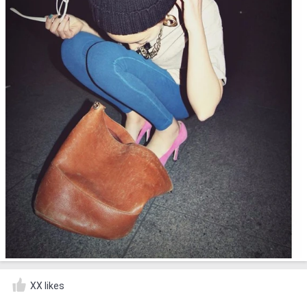
XX likes