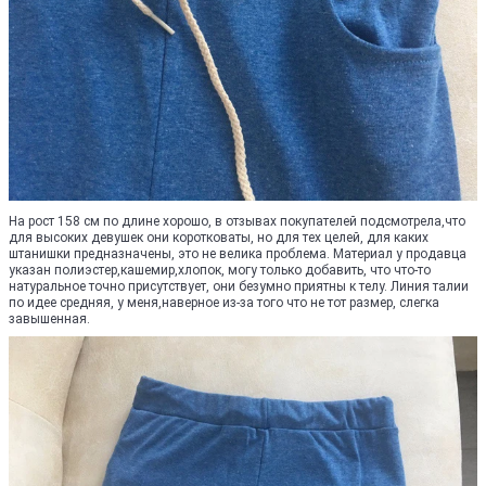
На рост 158 см по длине хорошо, в отзывах покупателей подсмотрела,что
для высоких девушек они коротковаты, но для тех целей, для каких
штанишки предназначены, это не велика проблема. Материал у продавца
указан полиэстер,кашемир,хлопок, могу только добавить, что что-то
натуральное точно присутствует, они безумно приятны к телу. Линия талии
по идее средняя, у меня,наверное из-за того что не тот размер, слегка
завышенная.