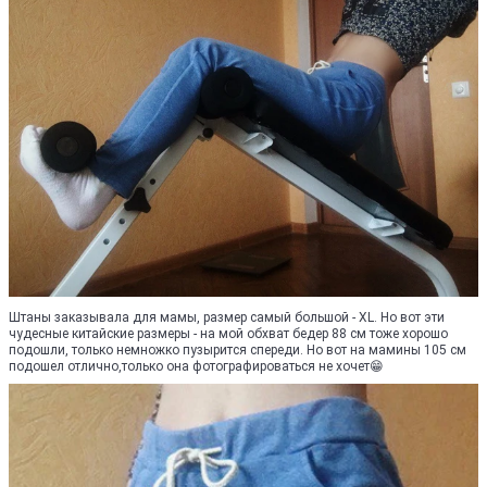
Штаны заказывала для мамы, размер самый большой - XL. Но вот эти
чудесные китайские размеры - на мой обхват бедер 88 см тоже хорошо
подошли, только немножко пузырится спереди. Но вот на мамины 105 см
подошел отлично,только она фотографироваться не хочет😁