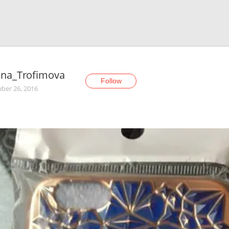
ina_Trofimova
Follow
er 26, 2016