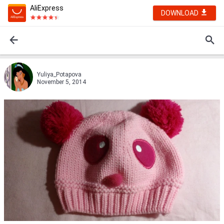
AliExpress
DOWNLOAD
Yuliya_Potapova
November 5, 2014