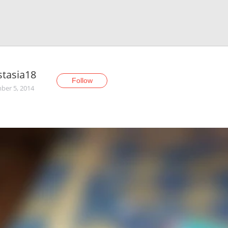
tasia18
Follow
er 5, 2014