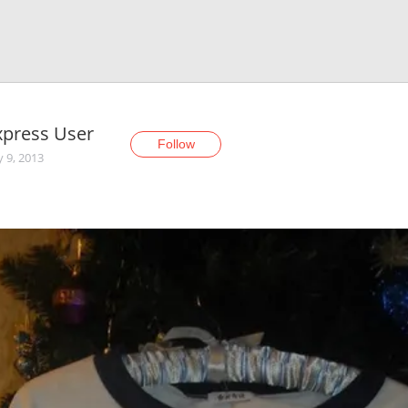
xpress User
Follow
y 9, 2013