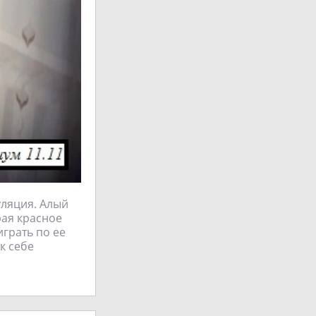
уляция. Алый
рая красное
играть по ее
к себе