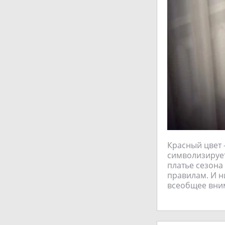
Красный цвет 
символизирует
платье сезона 
правилам. И н
всеобщее вни