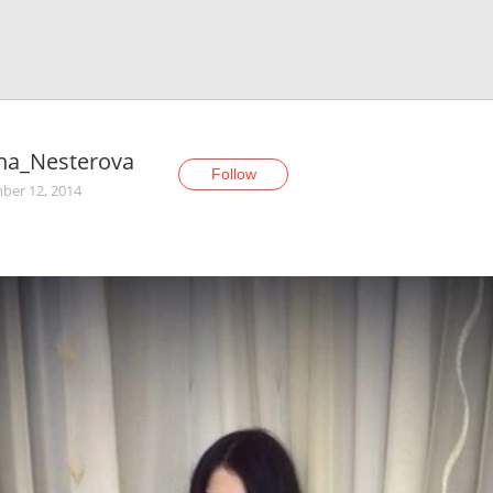
na_Nesterova
Follow
er 12, 2014