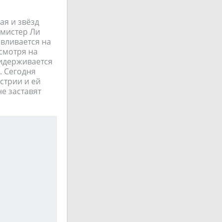
я и звёзд
 мистер Ли
авливается на
есмотря на
ридерживается
. Сегодня
стрии и ей
не заставят