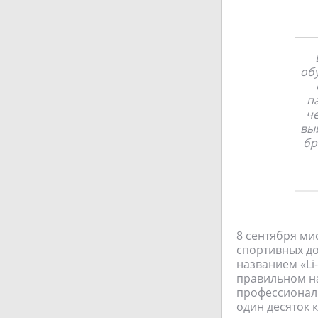
об
п
ч
вы
бр
8 сентября ми
спортивных д
названием «Li
правильном на
профессиональ
один десяток 