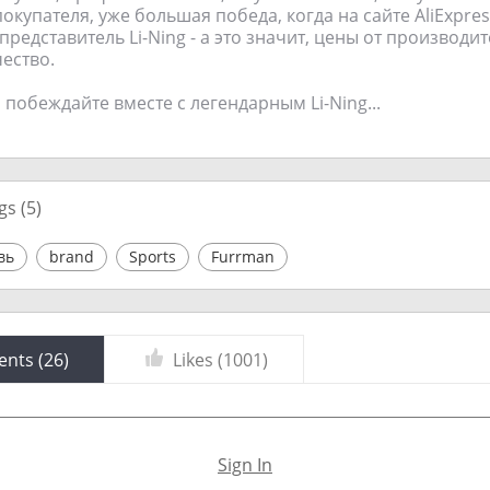
покупателя, уже большая победа, когда на сайте AliExpre
редставитель Li-Ning - а это значит, цены от производит
ество.
 побеждайте вместе с легендарным Li-Ning...
gs (
5
)
вь
brand
Sports
Furrman
nts (
26
)
Likes (
1001
)
Sign In