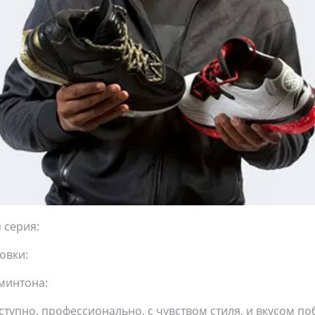
 серия:
овки:
минтона:
доступно, профессионально, с чувством стиля, и вкусом по