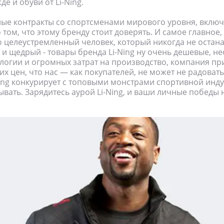
е и обуви от Li-Ning.
е контракты со спортсменами мирового уровня, включа
 том, что этому бренду стоит доверять. И самое главное,
о целеустремленный человек, который никогда не остан
о и щедрый - товары бренда Li-Ning ну очень дешевые, н
логии и огромных затрат на производство, компания п
их цен, что нас — как покупателей, не может не радовать
ing конкурирует с топовыми монстрами спортивной инду
ывать. Зарядитесь аурой Li-Ning, и ваши личные победы 