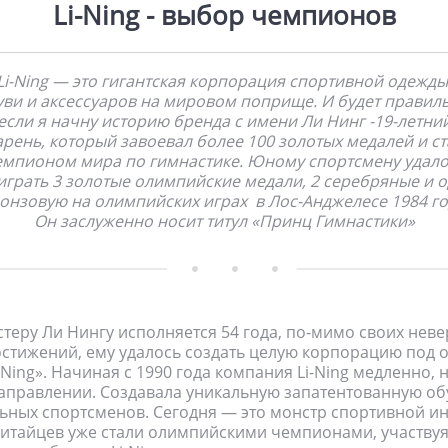
Li-Ning - выбор чемпионов
Li-Ning — это гигантская корпорация спортивной одежды
уви и аксессуаров на мировом поприще. И будет правиль
если я начну историю бренда с имени Ли Нинг -19-летни
арень, который завоевал более 100 золотых медалей и ст
емпионом мира по гимнастике. Юному спортсмену удало
играть 3 золотые олимпийские медали, 2 серебряные и о
онзовую на олимпийских играх в Лос-Анджелесе 1984 го
Он заслуженно носит титул «Принц Гимнастики»
стеру Ли Нингу исполняется 54 года, по-мимо своих нев
остижений, ему удалось создать целую корпорацию под
-Ning». Начиная с 1990 года компания Li-Ning медленно, 
правлении. Создавала уникальную запатентованную об
ных спортсменов. Сегодня — это монстр спортивной ин
китайцев уже стали олимпийскими чемпионами, участвуя