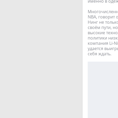
именно в одежд
Многочисленны
NBA, говорит о
Нинг не тольк
своём пути, н
высокие техно
политики низк
компания Li-N
удается выигр
себя ждать.