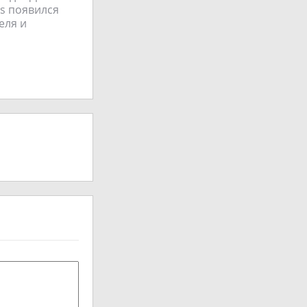
ss появился
еля и