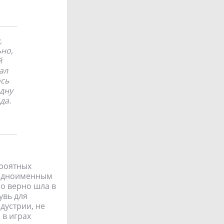
,
но,
й
ал
сь
дну
да.
ероятных
 одноименным
но верно шла в
увь для
дустрии, не
 в играх