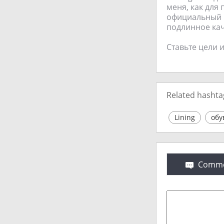
меня, как для 
официальный п
подлинное кач
Ставьте цели и
Related hashta
Lining
обу
Comme