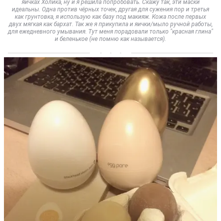
яичках Холика, ну и я решила попробовать. Скажу так, эти маски
идеальны. Одна против чёрных точек, другая для сужения пор и третья
как грунтовка, я использую как базу под макияж. Кожа после первых
двух мягкая как бархат. Так же я прикупила и яички/мыло ручной работы,
для ежедневного умывания. Тут меня порадовали только "красная глина"
и беленькое (не помню как называется).