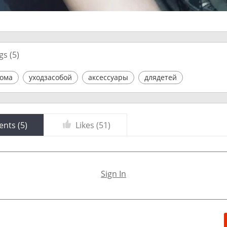
gs (
5
)
дома
уходзасобой
аксессуары
длядетей
nts (
5
)
Likes (
51
)
Sign In