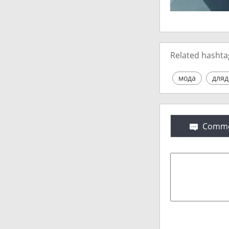
Related hashta
мода
для
Comme