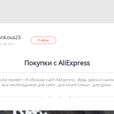
onkova23
Follow
r 30, 2017
Покупки с AliExpress
сем привет ! Я обожаю сайт AliExpress. Ведь здесь я нахо
все необходимое для себя , для моей семьи , для дома .