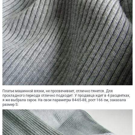
Платье машинной вязки, не просвечивает, отлично тянется. Для
прохладного периода отлично подходит. У продавца идет в 4 расцветках,
я же выбрала серое. На свои параметры 84-65-88, рост 166 см, заказала
размер S.