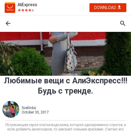
AliExpress
DOWNLOAD
Любимые вещи с АлиЭкспресс!!!
Будь с тренде.
Svetlinka
October 30, 2017
Потрясающее серое платье-водолазка, которое одновременно строгое, а
если добавить аксессуаров, то заиграет новыми красками. Считаю его