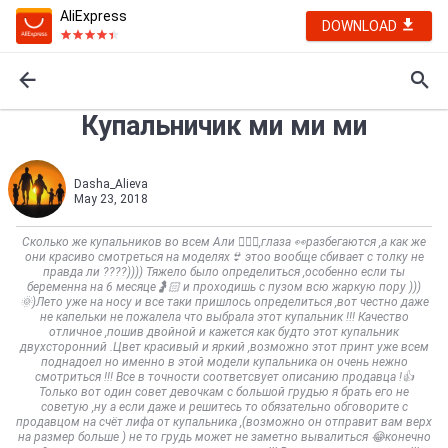
AliExpress
DOWNLOAD
Купальничик ми ми ми
Dаsha_Alieva
May 23, 2018
Сколько же купальников во всем Али 🤷🏼‍♀️,глаза 👀разбегаются ,а как же
они красиво смотреться на моделях👙 этоо вообще сбивает с толку не
правда ли ????)))) Тяжело было определиться ,особенно если ты
беременна на 6 месяце🤰🏻 и проходишь с пузом всю жаркую пору )))
🌞)Лето уже на носу и все таки пришлось определиться ,вот честно даже
не капельки не пожалела что выбрала этот купальник !!! Качество
отличное ,пошив двойной и кажется как будто этот купальник
двухсторонний .Цвет красивый и яркий ,возможно этот принт уже всем
поднадоел но именно в этой модели купальника он очень нежно
смотриться !!! Все в точности соответсвует описанию продавца !👍
Только вот один совет девочкам с большой грудью я брать его не
советую ,ну а если даже и решитесь то обязательно обговорите с
продавцом на счёт лифа от купальника ,(возможно он отправит вам верх
на размер больше ) не то грудь может не заметно вывалиться 😂конечно