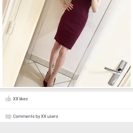
XX likes
Comments by XX users