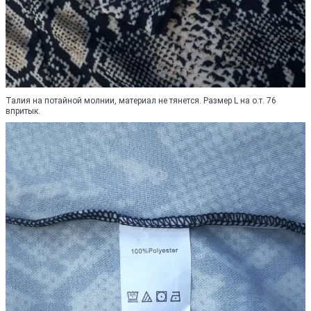
Талия на потайной молнии, материал не тянется. Размер L на о.т. 76
впритык.