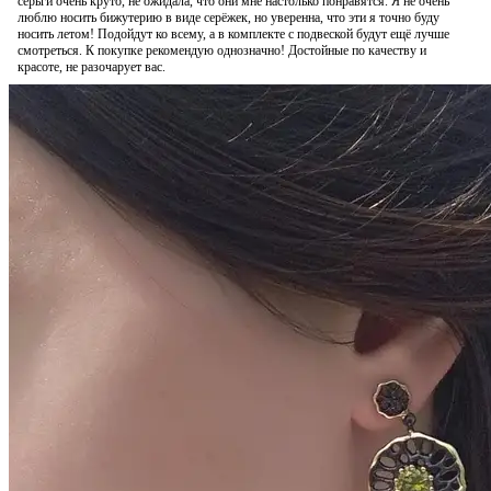
серьги очень круто, не ожидала, что они мне настолько понравятся. Я не очень
люблю носить бижутерию в виде серёжек, но уверенна, что эти я точно буду
носить летом! Подойдут ко всему, а в комплекте с подвеской будут ещё лучше
смотреться. К покупке рекомендую однозначно! Достойные по качеству и
красоте, не разочарует вас.