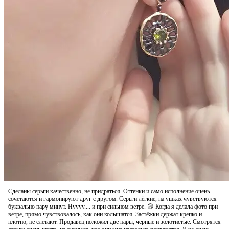
Сделаны серьги качественно, не придраться. Оттенки и само исполнение очень
сочетаются и гармонируют друг с другом. Серьги лёгкие, на ушках чувствуются
буквально пару минут. Нуууу.... и при сильном ветре. 😄 Когда я делала фото при
ветре, прямо чувствовалось, как они колышатся. Застёжки держат крепко и
плотно, не слетают. Продавец положил две пары, черные и золотистые. Смотрятся