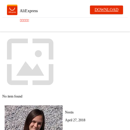
DOWNLOAD
AliExpress
No item found
Nestis
April 27, 2018