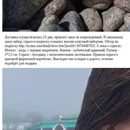
Доставка осуществлялась 23 дня, пришлет заказ не повреждённый. Я заказывала
сразу набор, серьги и подвеску и вышел вполне классный наборчик. Обзор на
подвеску http://m.itao.com/detail/show.htm?postId=20704487921 А пока о серьгах:
Металл - медь, с черным покрытием. Камень - кубический цирконий. Размер -
2*3,3 см. Серьги - гвоздики, с металлическими застёжками. Пришли серьги в
красивой фирменной коробочке. Выглядит она солидно и дорого, отлично
подойдёт для подарка.