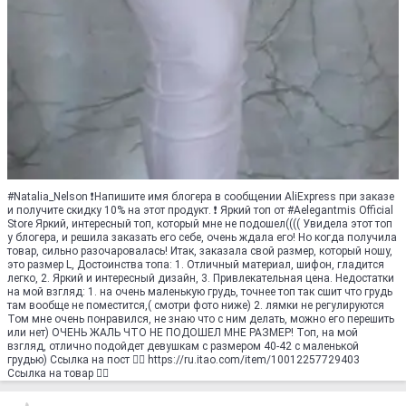
#Natalia_Nelson ❗Напишите имя блогера в сообщении AliExpress при заказе
и получите скидку 10% на этот продукт. ❗ Яркий топ от #Aelegantmis Official
Store Яркий, интересный топ, который мне не подошел(((( Увидела этот топ
у блогера, и решила заказать его себе, очень ждала его! Но когда получила
товар, сильно разочаровалась! Итак, заказала свой размер, который ношу,
это размер L, Достоинства топа: 1. Отличный материал, шифон, гладится
легко, 2. Яркий и интересный дизайн, 3. Привлекательная цена. Недостатки
на мой взгляд: 1. на очень маленькую грудь, точнее топ так сшит что грудь
там вообще не поместится,( смотри фото ниже) 2. лямки не регулируются
Том мне очень понравился, не знаю что с ним делать, можно его перешить
или нет) ОЧЕНЬ ЖАЛЬ ЧТО НЕ ПОДОШЕЛ МНЕ РАЗМЕР! Топ, на мой
взгляд, отлично подойдет девушкам с размером 40-42 с маленькой
грудью) Ссылка на пост 👇🏻 https://ru.itao.com/item/10012257729403
Ссылка на товар 👇🏻