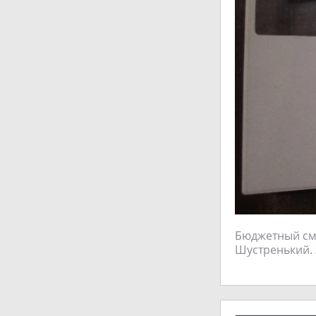
Бюджетный сма
Шустренький. З