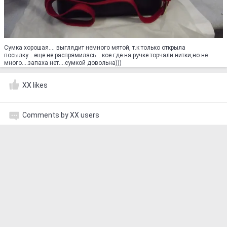
Сумка хорошая.... выглядит немного мятой, т.к только открыла
посылку....еще не распрямилась....кое где на ручке торчали нитки,но не
много....запаха нет....сумкой довольна)))
XX likes
Comments by XX users