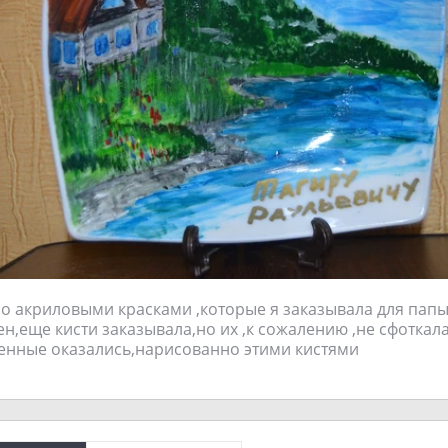
о акриловыми красками ,которые я заказывала для папы
ен,еще кисти заказывала,но их ,к сожалению ,не сфоткал
енные оказались,нарисованно этими кистями