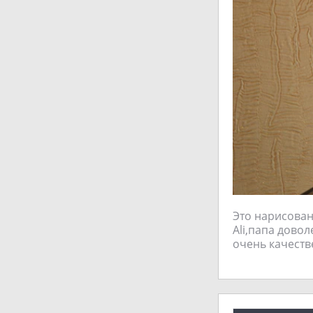
Это нарисован
Ali,папа довол
очень качеств