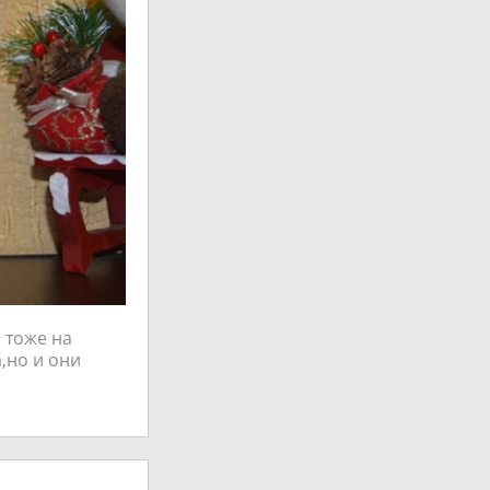
 тоже на
а,но и они