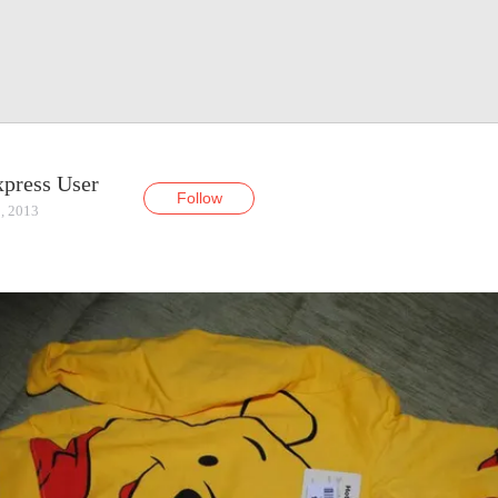
xpress User
Follow
, 2013