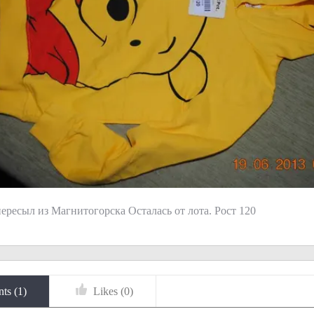
пересыл из Магнитогорска Осталась от лота. Рост 120
ts (
1
)
Likes (
0
)