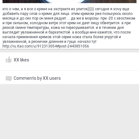
кто о чем, а я все о креме на экстракте из улиток))))) сегодня я хочу еще
добавить пару слов о креме для лица. этим кремом уже пользуюсь около
месяца и до сих пор он меня радует.... да же в морозы. при -20 с хвостиком
и при сильном, холодном ветре этот крем не дает лицу обветрится. а при
резкой смене температуры, кожа не пересушивается. и в течении дня
выглядит увлажненной и бархатистой. а вообще мне кажется, что после
начала применения кремов этой серии кожа стала более упругой и
увлажненной, а реснички длиннее и гуще. начало тут
http://ru.itao.com/u/912313054#post-2443851056
XX likes
Comments by XX users