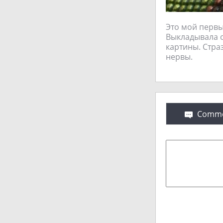
Это мой первы
Выкладывала о
картины. Стра
нервы.
Comme