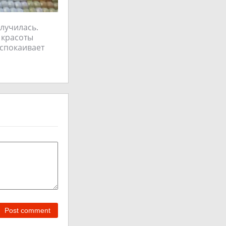
лучилась.
 красоты
успокаивает
Post comment