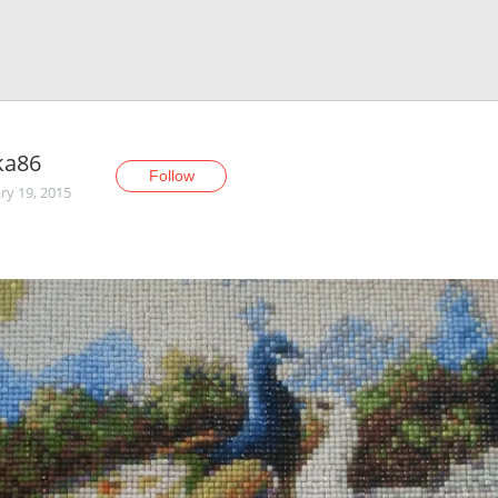
ka86
Follow
ry 19, 2015