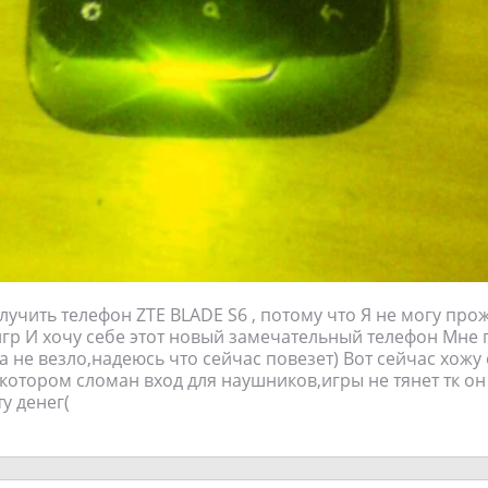
лучить телефон ZTE BLADE S6 , потому что Я не могу про
игр И хочу себе этот новый замечательный телефон Мне 
а не везло,надеюсь что сейчас повезет) Вот сейчас хожу 
котором сломан вход для наушников,игры не тянет тк он
у денег(