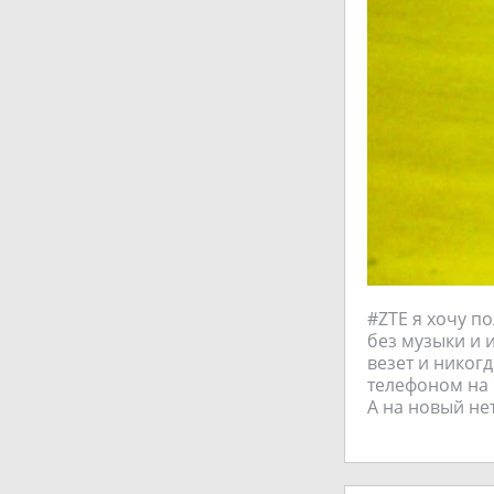
#ZTE я хочу по
без музыки и 
везет и никогд
телефоном на 
А на новый нет