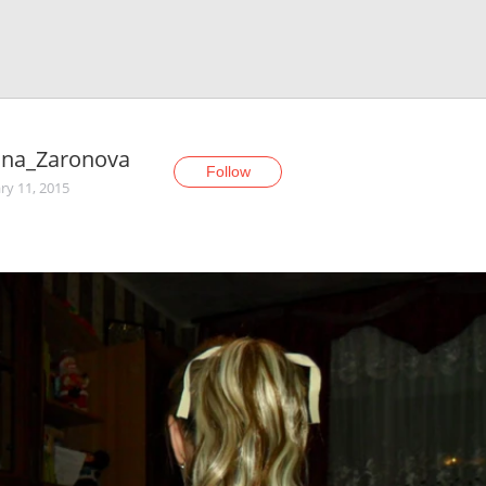
ina_Zaronova
Follow
ry 11, 2015