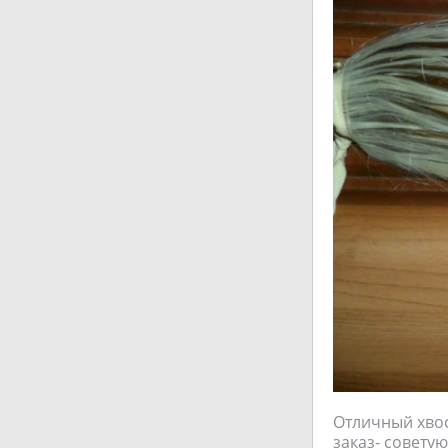
Отличный хвос
заказ- советую