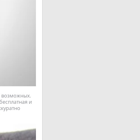
6 возможных.
 бесплатная и
ккуратно