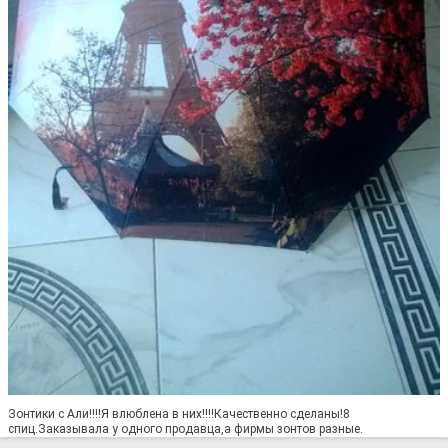
Зонтики с Али!!!!Я влюблена в них!!!!Качественно сделаны!8
спиц.Заказывала у одного продавца,а фирмы зонтов разные.