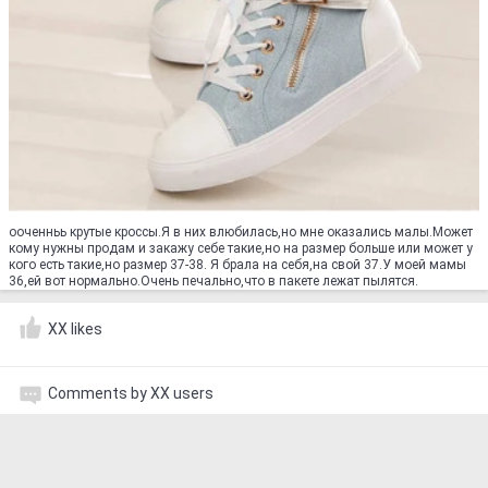
ооченньь крутые кроссы.Я в них влюбилась,но мне оказались малы.Может
кому нужны продам и закажу себе такие,но на размер больше или может у
кого есть такие,но размер 37-38. Я брала на себя,на свой 37.У моей мамы
36,ей вот нормально.Очень печально,что в пакете лежат пылятся.
XX likes
Comments by XX users