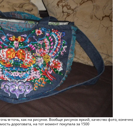
очь-в-точь, как на рисунке. Вообще рисунок яркий, качество фото, конечно
мость дороговата, на тот момент покупала за 1500