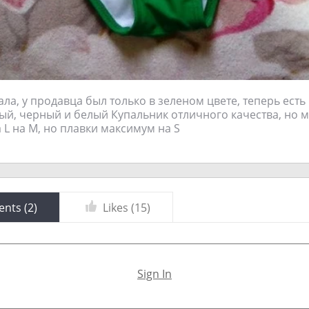
ла, у продавца был только в зеленом цвете, теперь есть
ый, черный и белый Купальник отличного качества, но 
 L на М, но плавки максимум на S
nts (
2
)
Likes (
15
)
Sign In