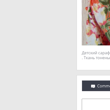
Детский сарафан
. Ткань тонень
Comme