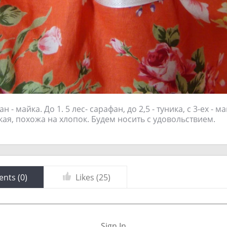
 - майка. До 1. 5 лес- сарафан, до 2,5 - туника, с 3-ех - м
кая, похожа на хлопок. Будем носить с удовольствием.
nts (
0
)
Likes (
25
)
Sign In