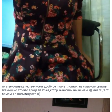
платье очень качественное и удобное, ткань плотная, не умею описывать
ткань))) но это что вроде платьев,которые носили наши мамы)) мне 33,'вот
те мамы в восьмидесятые)