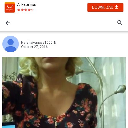
AliExpress
DOWNLOAD
Nataliaivanova1005_N
October 27, 2016