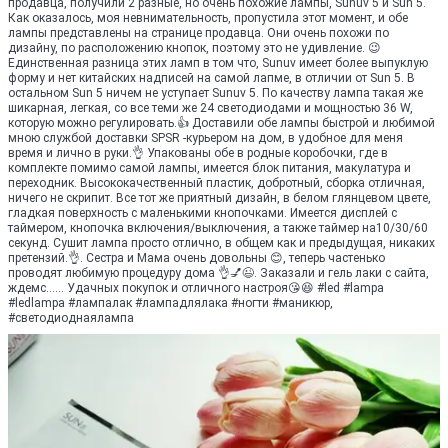
продавца, получили 2 разные, но очень похожие лампы, Sunuv 5 и Sun 5.
Как оказалось, моя невнимательность, пропустила этот момент, и обе
лампы представлены на странице продавца. Они очень похожи по
дизайну, по расположению кнопок, поэтому это не удивление. 😉
Единственная разница этих ламп в том что, Sunuv имеет более выпуклую
форму и нет китайских надписей на самой лапме, в отличии от Sun 5. В
остальном Sun 5 ничем не уступает Sunuv 5. По качеству лампа такая же
шикарная, легкая, со все теми же 24 светодиодами и мощностью 36 W,
которую можно регулировать.👍 Доставили обе лампы быстрой и любимой
мною службой доставки SPSR -курьером на дом, в удобное для меня
время и лично в руки.👌 Упакованы обе в родные коробочки, где в
комплекте помимо самой лампы, имеется блок питания, макулатура и
переходник. Высококачественный пластик, добротный, сборка отличная,
ничего не скрипит. Все тот же приятный дизайн, в белом глянцевом цвете,
гладкая поверхность с маленькими кнопочками. Имеется дисплей с
таймером, кнопочка включения/выключения, а также таймер на10/30/60
секунд. Сушит лампа просто отлично, в общем как и предыдущая, никаких
претензий.👌. Сестра и Мама очень довольны 😊, теперь частенько
проводят любимую процедуру дома 👌💅😉. Заказали и гель лаки с сайта,
ждемс...... Удачных покупок и отличного настроя😘😆 #led #lampa
#ledlampa #лампалак #лампадлялака #ногти #маникюр,
#светодиоднаялампа