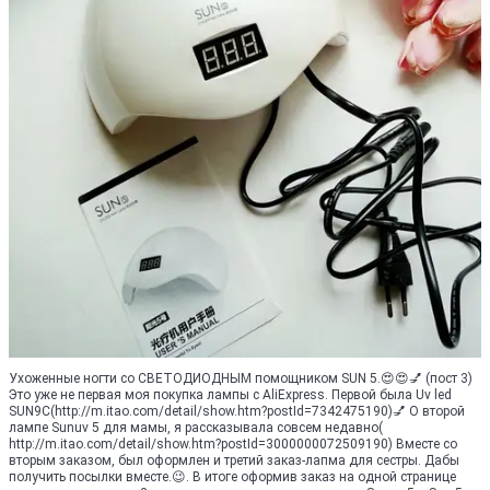
Ухоженные ногти со СВЕТОДИОДНЫМ помощником SUN 5.😍😍💅 (пост 3)
Это уже не первая моя покупка лампы с AliExpress. Первой была Uv led
SUN9С(http://m.itao.com/detail/show.htm?postId=7342475190)💅 О второй
лампе Sunuv 5 для мамы, я рассказывала совсем недавно(
http://m.itao.com/detail/show.htm?postId=3000000072509190) Вместе со
вторым заказом, был оформлен и третий заказ-лапма для сестры. Дабы
получить посылки вместе.😉. В итоге оформив заказ на одной странице