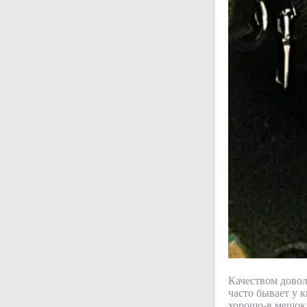
Качеством довол
часто бывает у 
хорошо-в мешок 