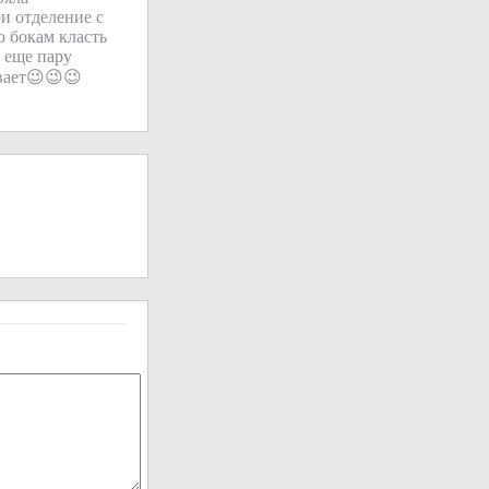
и отделение с
о бокам класть
 еще пару
ывает😉😉😉