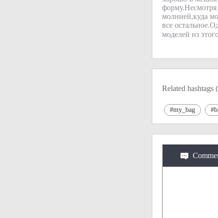
форму.Несмотря 
молнией,куда мо
все остальное.О
моделей из этог
Related hashtags (
#my_bag
#b
Commen