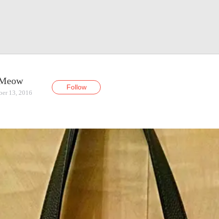
uMeow
Follow
er 13, 2016