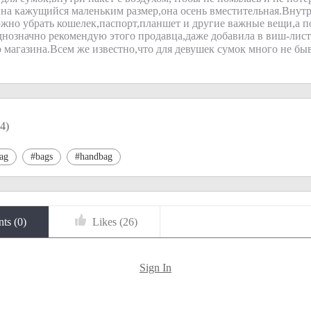
на кажущийся маленьким размер,она осень вместительная.Внутр
жно убрать кошелек,паспорт,планшет и другие важные вещи,а п
днозначно рекомендую этого продавца,даже добавила в виш-лист
о магазина.Всем же известно,что для девушек сумок много не б
4
)
ag
#bags
#handbag
ts (
0
)
Likes (
26
)
Sign In