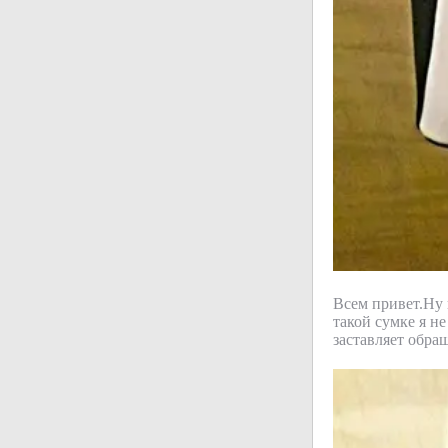
Всем привет.Ну в
такой сумке я н
заставляет обра