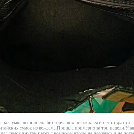
ьна.Сумка выполнена без торчащих ниток,клея и нет отвратител
китайских сумок из кожзама.Пришла примерно за три недели.Упа
для сумок,внутри пакет с воздухом,чтобы не помялась и не поте