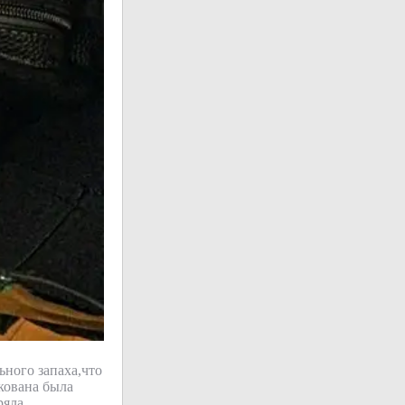
ьного запаха,что
кована была
ряла