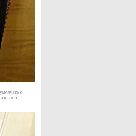
 умолчать о
нозначно