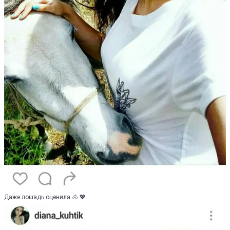
Даже лошадь оценила 🐴 💖