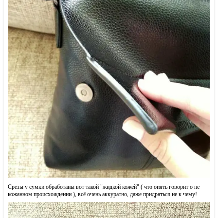
Срезы у сумки обработаны вот такой "жидкой кожей" ( что опять говорит о не
кожанном происхождении ), всё очень аккуратно, даже придраться не к чему!