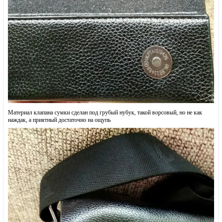
Материал клапана сумки сделан под грубый нубук, такой ворсовый, но не как
наждак, а приятный достаточно на ощупь