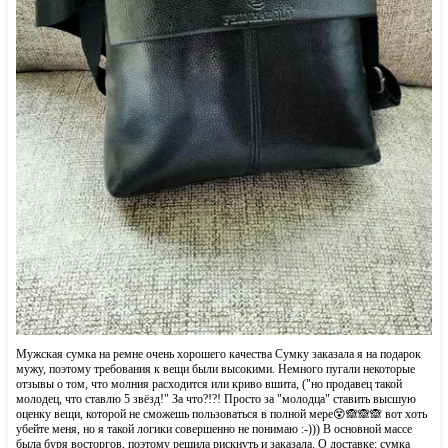
Мужская сумка на ремне очень хорошего качества Сумку заказала я на подарок
мужу, поэтому требования к вещи были высокими. Немного пугали некоторые
отзывы о том, что молния расходится или криво вшита, ("но продавец такой
молодец, что ставлю 5 звёзд!" За что?!?! Просто за "молодца" ставить высшую
оценку вещи, которой не сможешь пользоваться в полной мере😵🙈🙈🙈 вот хоть
убейте меня, но я такой логики совершенно не понимаю :-))) В основной массе
была буря восторгов, поэтому решила рискнуть и заказала. О доставке: сумка