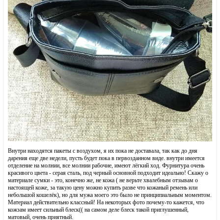
Внутри находятся пакеты с воздухом, я их пока не доставала, так как до дня
дарения еще две недели, пусть будет пока в первозданном виде. внутри имеется
отделение на молнии, все молнии рабочие, имеют лёгкий ход. Фурнитура очень
красивого цвета - серая сталь, под черный основной подходит идеально! Скажу о
материале сумки - это, конечно же, не кожа ( не верьте хвалебным отзывам о
настоящей коже, за такую цену можно купить разве что кожаный ремень или
небольшой кошелёк), но для мужа моего это было не принципиальным моментом.
Материал действительно классный! На некоторых фото почему-то кажется, что
кожзам имеет сильный блеск(( на самом деле блеск такой приглушенный,
матовый, очень приятный.