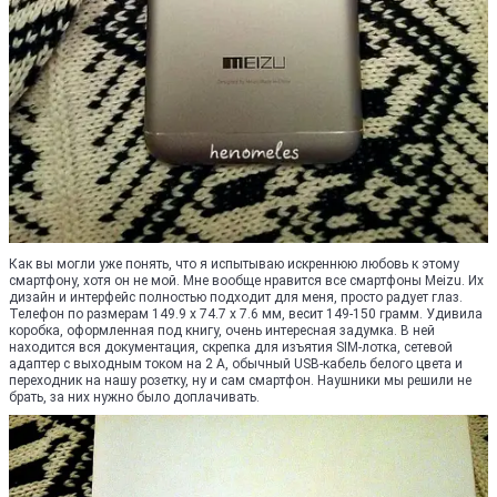
Как вы могли уже понять, что я испытываю искреннюю любовь к этому
смартфону, хотя он не мой. Мне вообще нравится все смартфоны Meizu. Их
дизайн и интерфейс полностью подходит для меня, просто радует глаз.
Телефон по размерам 149.9 x 74.7 x 7.6 мм, весит 149-150 грамм. Удивила
коробка, оформленная под книгу, очень интересная задумка. В ней
находится вся документация, скрепка для изъятия SIM-лотка, сетевой
адаптер с выходным током на 2 А, обычный USB-кабель белого цвета и
переходник на нашу розетку, ну и сам смартфон. Наушники мы решили не
брать, за них нужно было доплачивать.