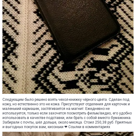
Следующим было решено взять чехол-книжку чёрного цвета. Сделан под
кожу, но естественно это не кожа. Присутствуют отделения для карточек и
маленький кармашек, застёгивается на магнит. Ежедневно не
используется, только если захочется посмотреть фильм/видео, его удобно
использовать в качестве подставки, или брать с собой вместо бумажника.
Забирали с почты, шёл дольше, около месяца. Стоил 250,38 руб. Приятных
и выгодных покупок вам, кисоньки ❤ Ссылки в комментариях