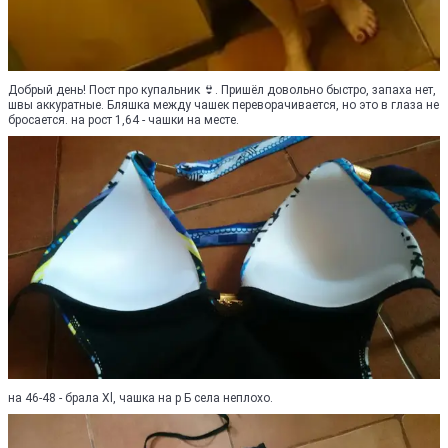
Добрый день! Пост про купальник 👙. Пришёл довольно быстро, запаха нет,
швы аккуратные. Бляшка между чашек переворачивается, но это в глаза не
бросается. на рост 1,64 - чашки на месте.
на 46-48 - брала Xl, чашка на р Б села неплохо.