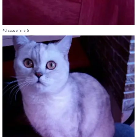
#discover_me_5