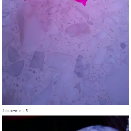
#discover_me_5