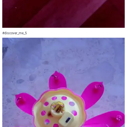
#discover_me_5