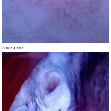
#discover_me_5