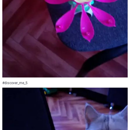
#discover_me_5