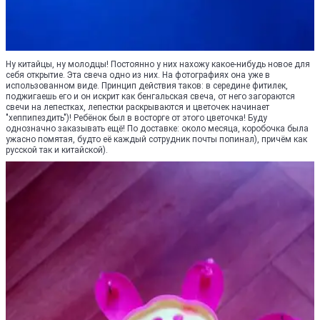
Ну китайцы, ну молодцы! Постоянно у них нахожу какое-нибудь новое для
себя открытие. Эта свеча одно из них. На фотографиях она уже в
использованном виде. Принцип действия таков: в середине фитилек,
поджигаешь его и он искрит как бенгальская свеча, от него загораются
свечи на лепестках, лепестки раскрываются и цветочек начинает
"хеппипездить")! Ребёнок был в восторге от этого цветочка! Буду
однозначно заказывать ещё! По доставке: около месяца, коробочка была
ужасно помятая, будто её каждый сотрудник почты попинал), причём как
русской так и китайской).