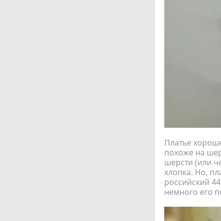
Платье хороше
похоже на шер
шерсти (или ч
хлопка. Но, пл
российский 44,
немного его п