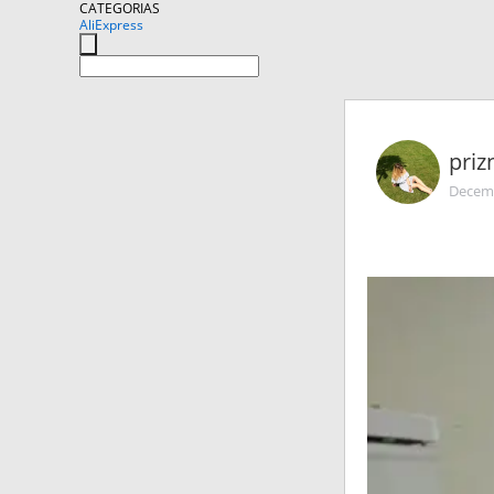
CATEGORIAS
AliExpress
priz
Decemb