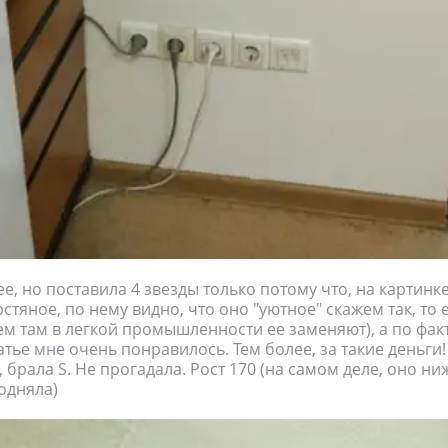
е, но поставила 4 звезды только потому что, на картин
стяное, по нему видно, что оно "уютное" скажем так, то 
ем там в легкой промышленности ее заменяют), а по фак
атье мне очень понравилось. Тем более, за такие деньги!
 брала S. Не прогадала. Рост 170 (на самом деле, оно ни
одняла)