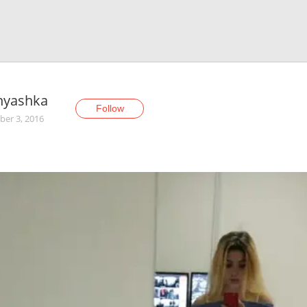
nyashka
Follow
er 3, 2016