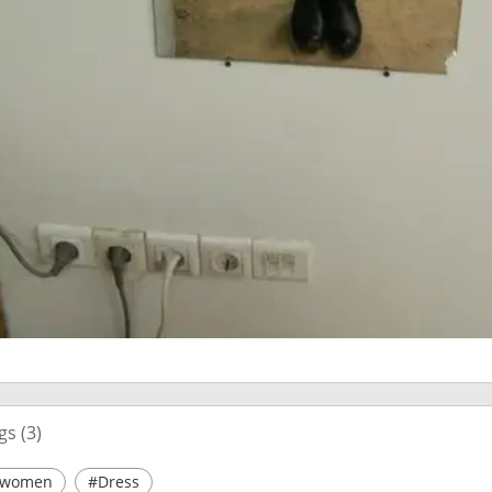
gs (
3
)
women
#Dress