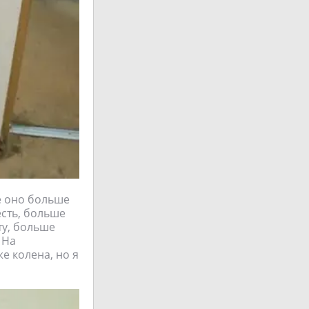
ке оно больше
есть, больше
ту, больше
 На
же колена, но я