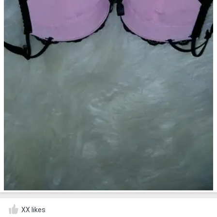
XX likes