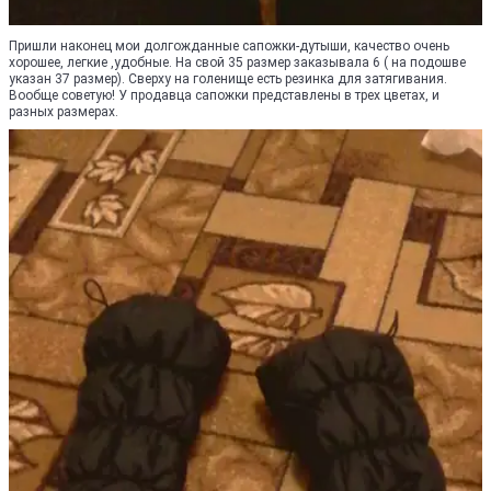
Пришли наконец мои долгожданные сапожки-дутыши, качество очень
хорошее, легкие ,удобные. На свой 35 размер заказывала 6 ( на подошве
указан 37 размер). Сверху на голенище есть резинка для затягивания.
Вообще советую! У продавца сапожки представлены в трех цветах, и
разных размерах.