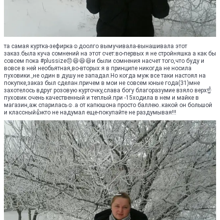
та самая куртка-зефирка☺доолго вымучивала-вынашивала этот
заказ.была куча сомнений на этот счет:во-первых я не стройняшка а как бы
совсем пока #plussize😠😆😆😆и были сомнения насчет того,что буду и
вовсе в ней необьятная,во-вторых я в принципе никогда не носила
пуховики.,не один в душу не западал.Но когда муж все таки настоял на
покупке,заказ был сделан.причем в мои не совсем юные года(31)мне
захотелось вдруг розовую курточку,слава богу благоразумие взяло верх☝
пуховик очень качественный и теплый.при -15ходила в нем и майке в
магазин,аж спарилась☺.а от капюшона просто баллею..какой он большой
и классный👍кто не надумал еще-покупайте не раздумывая!!!