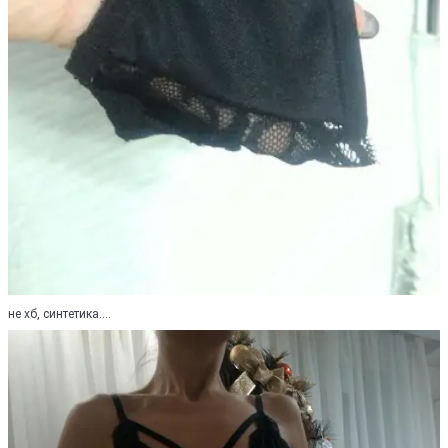
не хб, синтетика....