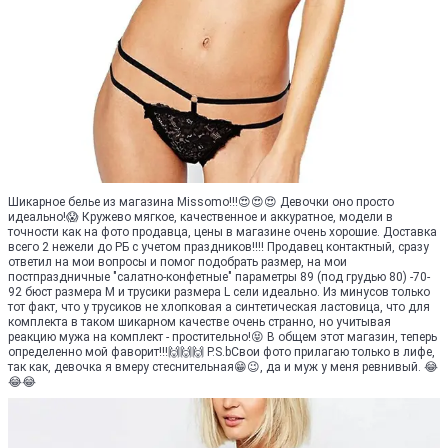
Шикарное белье из магазина Missomo!!!😍😍😍 Девочки оно просто
идеально!😱 Кружево мягкое, качественное и аккуратное, модели в
точности как на фото продавца, цены в магазине очень хорошие. Доставка
всего 2 нежели до РБ с учетом праздников!!!! Продавец контактный, сразу
ответил на мои вопросы и помог подобрать размер, на мои
постпраздничные "салатно-конфетные" параметры 89 (под грудью 80) -70-
92 бюст размера M и трусики размера L сели идеально. Из минусов только
тот факт, что у трусиков не хлопковая а синтетическая ластовица, что для
комплекта в таком шикарном качестве очень странно, но учитывая
реакцию мужа на комплект - простительно!😝 В общем этот магазин, теперь
определенно мой фаворит!!!🙌🙌🙌 P.S.bСвои фото прилагаю только в лифе,
так как, девочка я вмеру стеснительная😁😉, да и муж у меня ревнивый. 😂
😂😂